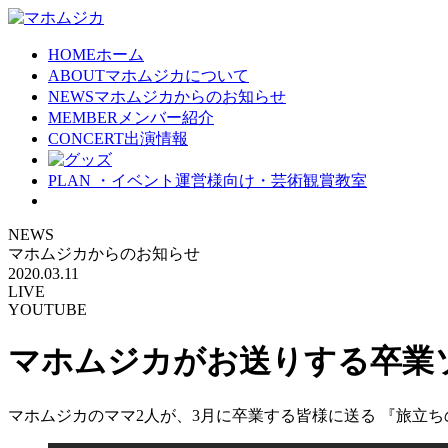
HOME
ホーム
ABOUT
マホムジカについて
NEWS
マホムジカからのお知らせ
MEMBER
メンバー紹介
CONCERT
出演情報
PLAN
・イベント運営様向け・芸術観賞教室
NEWS
マホムジカからのお知らせ
2020.03.11
LIVE
YOUTUBE
マホムジカがお送りする卒業
マホムジカのママ2人が、3月に卒業する皆様に送る 『旅立