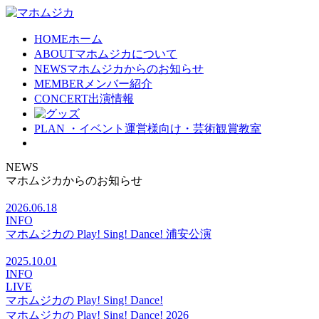
HOME
ホーム
ABOUT
マホムジカについて
NEWS
マホムジカからのお知らせ
MEMBER
メンバー紹介
CONCERT
出演情報
PLAN
・イベント運営様向け・芸術観賞教室
NEWS
マホムジカからのお知らせ
2026.06.18
INFO
マホムジカの Play! Sing! Dance! 浦安公演
2025.10.01
INFO
LIVE
マホムジカの Play! Sing! Dance!
マホムジカの Play! Sing! Dance! 2026