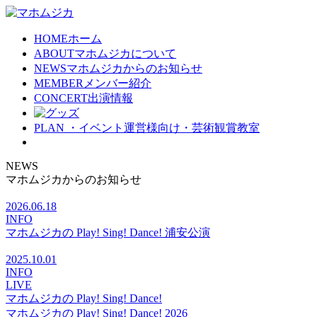
HOME
ホーム
ABOUT
マホムジカについて
NEWS
マホムジカからのお知らせ
MEMBER
メンバー紹介
CONCERT
出演情報
PLAN
・イベント運営様向け・芸術観賞教室
NEWS
マホムジカからのお知らせ
2026.06.18
INFO
マホムジカの Play! Sing! Dance! 浦安公演
2025.10.01
INFO
LIVE
マホムジカの Play! Sing! Dance!
マホムジカの Play! Sing! Dance! 2026